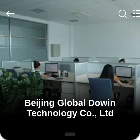
Global
Dowin
Technology
Co.,
Ltd.
All
Rights
Reserved.
ΑΡΧΙΚΉ
ΣΕΛΊΔΑ
ΠΡΟΪΌΝΤΑ
ΣΧΕΤΙΚΆ
ΜΕ
Beijing Global Dowin
ΕΜΆΣ
Technology Co., Ltd
ΓΎΡΟΣ
ΕΡΓΟΣΤΑΣΊΩΝ