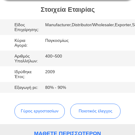
Στοιχεία Εταιρίας
ΠΟΙΟΤΙΚΌΣ
ΈΛΕΓΧΟΣ
Είδος
Manufacturer,Distributor/Wholesaler,Exporter,S
Επιχείρησης:
ΕΠΑΦΉ
Κύρια
Παγκοσμίως
Αγορά:
Αριθμός
400~500
ΖΗΤΉΣΤΕ
Υπαλλήλων:
ΈΝΑ
Ιδρύθηκε
2009
Έτος:
ΑΠΌΣΠΑΣΜΑ
Εξαγωγή pc:
80% - 90%
SITEMAP
Γύρος εργοστασίων
Ποιοτικός έλεγχος
PRIVACY
POLICY
ΜΆΘΕΤΕ ΠΕΡΙΣΣΌΤΕΡΩΝ