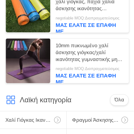
χαλί γιόγκας, παχιά χαλιά
άσκησης ικανότητας
γυμναστικής με τους
negotiable MOQ:Διαπραγματεύσιμος
επιδέσμους
ΜΑΣ ΕΛΆΤΕ ΣΕ ΕΠΑΦΉ
ΜΕ
10mm πυκνωμένο χαλί
άσκησης γιόγκας/χαλί
ικανότητας γυμναστικής μη
ολίσθησης με την τσάντα &
negotiable MOQ:Διαπραγματεύσιμος
το λουρί γιόγκας
ΜΑΣ ΕΛΆΤΕ ΣΕ ΕΠΑΦΉ
ΜΕ
Λαϊκή κατηγορία
Όλα
Χαλί Γιόγκας Ικανότητας
Φραγμοί Άσκησης Γιόγκας