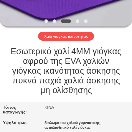
ΠΟΙΟΤΙΚΌΣ
ΈΛΕΓΧΟΣ
Χαλί γιόγκας ικανότητας
ΕΠΑΦΉ
Εσωτερικό χαλί 4MM γιόγκας
ΖΗΤΉΣΤΕ
αφρού της EVA χαλιών
ΈΝΑ
γιόγκας ικανότητας άσκησης
ΑΠΌΣΠΑΣΜΑ
πυκνά παχιά χαλιά άσκησης
μη ολίσθησης
SITEMAP
Τόπος
ΚΙΝΑ
καταγωγής:
PRIVACY
Υψηλό φως:
,
POLICY
δίπλωμα του χαλιού γυμναστικής
αντιολισθητικό χαλί γιόγκας