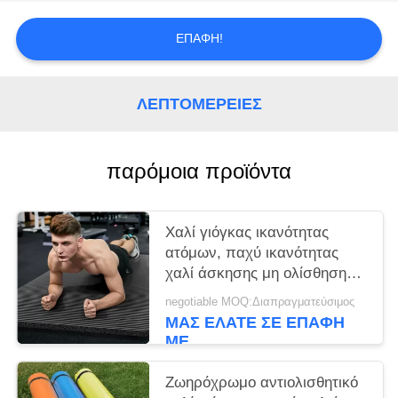
ΕΠΑΦΉ!
ΛΕΠΤΟΜΈΡΕΙΕΣ
παρόμοια προϊόντα
Χαλί γιόγκας ικανότητας
ατόμων, παχύ ικανότητας
χαλί άσκησης μη ολίσθησης
μεγέθους NBR χαλιών
negotiable MOQ:Διαπραγματεύσιμος
μεγάλο με τους επιδέσμους
ΜΑΣ ΕΛΆΤΕ ΣΕ ΕΠΑΦΉ
ΜΕ
Ζωηρόχρωμο αντιολισθητικό