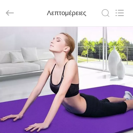
Global
Dowin
Technology
Λεπτομέρειες
Co.,
Ltd.
All
Rights
Reserved.
ΑΡΧΙΚΉ
ΣΕΛΊΔΑ
ΠΡΟΪΌΝΤΑ
ΣΧΕΤΙΚΆ
ΜΕ
ΕΜΆΣ
ΓΎΡΟΣ
ΕΡΓΟΣΤΑΣΊΩΝ