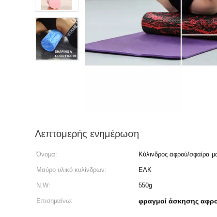
Λεπτομερής ενημέρωση
Όνομα:
Κύλινδρος αφρού/σφαίρα μ
Μαύρο υλικό κυλίνδρων:
ΕΛΚ
N.W:
550g
Επισημαίνω:
φραγμοί άσκησης αφρ