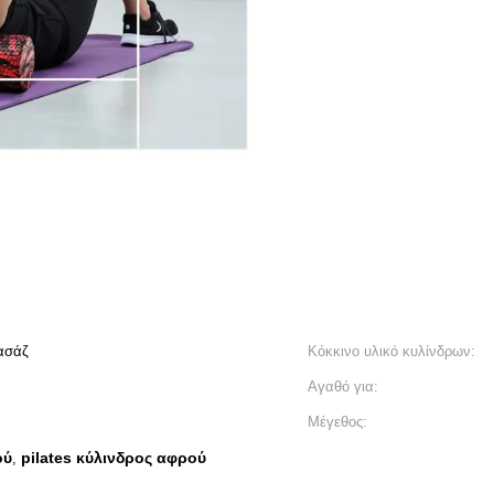
ασάζ
Κόκκινο υλικό κυλίνδρων:
Αγαθό για:
Μέγεθος:
ού
pilates κύλινδρος αφρού
,