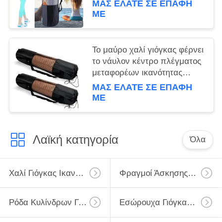
ΜΑΣ ΕΛΆΤΕ ΣΕ ΕΠΑΦΉ
ΜΕ
Το μαύρο χαλί γιόγκας φέρνει
το νάυλον κέντρο πλέγματος
μεταφορέων ικανότητας
άσκησης τσαντών που ο
ΜΑΣ ΕΛΆΤΕ ΣΕ ΕΠΑΦΉ
διευθετήσιμος αθλητισμός
ΜΕ
φέρνει τις τσάντες
Λαϊκή κατηγορία
Όλα
Χαλί Γιόγκας Ικανότητας
Φραγμοί Άσκησης Γιόγκας
Ρόδα Κυλίνδρων Γιόγκας
Εσώρουχα Γιόγκας Γυμναστικής