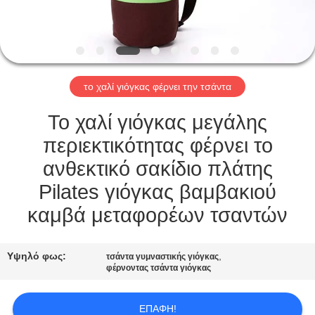
ΠΟΙΟΤΙΚΌΣ
ΈΛΕΓΧΟΣ
το χαλί γιόγκας φέρνει την τσάντα
ΕΠΑΦΉ
Το χαλί γιόγκας μεγάλης
ΖΗΤΉΣΤΕ
περιεκτικότητας φέρνει το
ΈΝΑ
ανθεκτικό σακίδιο πλάτης
ΑΠΌΣΠΑΣΜΑ
Pilates γιόγκας βαμβακιού
καμβά μεταφορέων τσαντών
SITEMAP
Υψηλό φως:
,
τσάντα γυμναστικής γιόγκας
φέρνοντας τσάντα γιόγκας
PRIVACY
POLICY
ΕΠΑΦΉ!