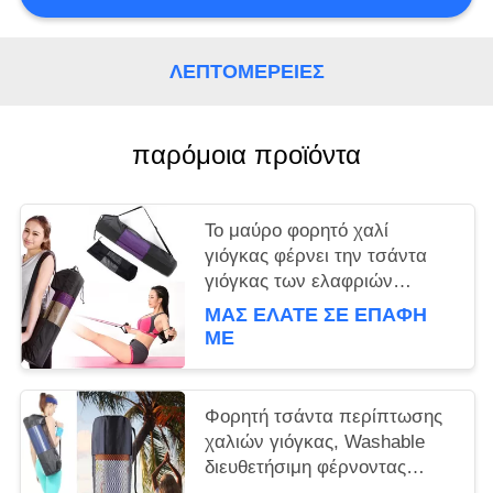
ΛΕΠΤΟΜΈΡΕΙΕΣ
παρόμοια προϊόντα
Το μαύρο φορητό χαλί
γιόγκας φέρνει την τσάντα
γιόγκας των ελαφριών
νάυλον γυναικών Pilates
ΜΑΣ ΕΛΆΤΕ ΣΕ ΕΠΑΦΉ
τσαντών
ΜΕ
Φορητή τσάντα περίπτωσης
χαλιών γιόγκας, Washable
διευθετήσιμη φέρνοντας
τσάντα γιόγκας