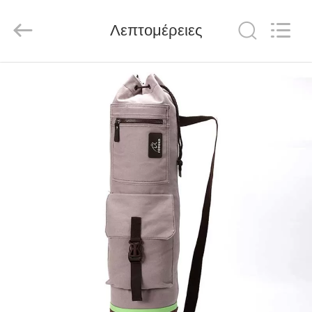
Global
Dowin
Technology
Λεπτομέρειες
Co.,
Ltd.
All
Rights
Reserved.
ΑΡΧΙΚΉ
ΣΕΛΊΔΑ
ΠΡΟΪΌΝΤΑ
ΣΧΕΤΙΚΆ
ΜΕ
ΕΜΆΣ
ΓΎΡΟΣ
ΕΡΓΟΣΤΑΣΊΩΝ