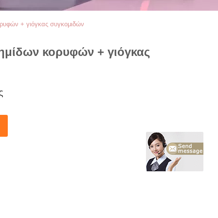
κορυφών + γιόγκας συγκομιδών
νημίδων κορυφών + γιόγκας
ς