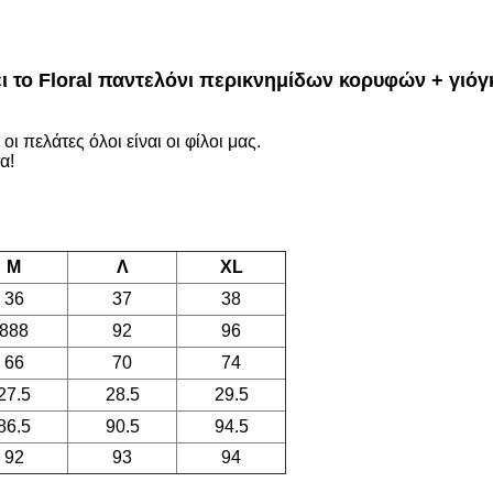
ι το Floral παντελόνι περικνημίδων κορυφών + γιό
ι πελάτες όλοι είναι οι φίλοι μας.
α!
Μ
Λ
XL
36
37
38
888
92
96
66
70
74
27.5
28.5
29.5
86.5
90.5
94.5
92
93
94