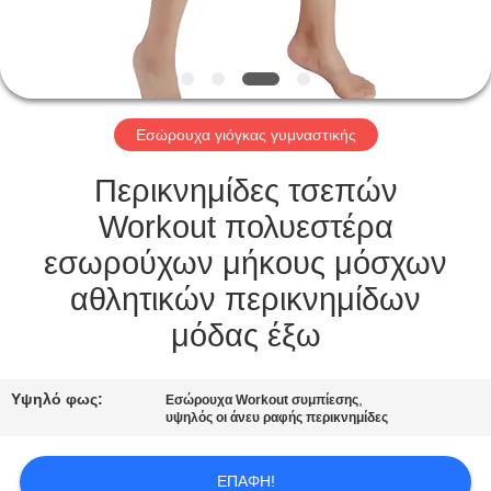
ΠΟΙΟΤΙΚΌΣ
ΈΛΕΓΧΟΣ
Εσώρουχα γιόγκας γυμναστικής
ΕΠΑΦΉ
Περικνημίδες τσεπών
ΖΗΤΉΣΤΕ
Workout πολυεστέρα
ΈΝΑ
εσωρούχων μήκους μόσχων
ΑΠΌΣΠΑΣΜΑ
αθλητικών περικνημίδων
μόδας έξω
SITEMAP
Υψηλό φως:
,
Εσώρουχα Workout συμπίεσης
υψηλός οι άνευ ραφής περικνημίδες
PRIVACY
POLICY
ΕΠΑΦΉ!