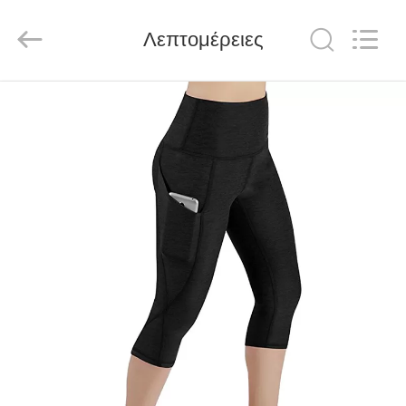
Global
Dowin
Technology
Λεπτομέρειες
Co.,
Ltd.
All
Rights
Reserved.
ΑΡΧΙΚΉ
ΣΕΛΊΔΑ
ΠΡΟΪΌΝΤΑ
ΣΧΕΤΙΚΆ
ΜΕ
ΕΜΆΣ
ΓΎΡΟΣ
ΕΡΓΟΣΤΑΣΊΩΝ