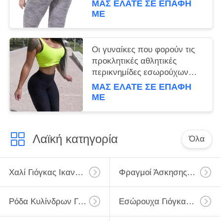
ΜΑΣ ΕΛΆΤΕ ΣΕ ΕΠΑΦΉ
ικανότητα γυναικών
ΜΕ
Οι γυναίκες που φορούν τις
προκλητικές αθλητικές
περικνημίδες εσωρούχων
γιόγκας ωθούν επάνω τις
ΜΑΣ ΕΛΆΤΕ ΣΕ ΕΠΑΦΉ
υψηλές περικνημίδες
ΜΕ
ικανότητας Waisted καλσόν
Λαϊκή κατηγορία
Όλα
Χαλί Γιόγκας Ικανότητας
Φραγμοί Άσκησης Γιόγκας
Ρόδα Κυλίνδρων Γιόγκας
Εσώρουχα Γιόγκας Γυμναστικής