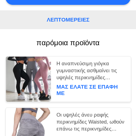
ΛΕΠΤΟΜΈΡΕΙΕΣ
παρόμοια προϊόντα
Η αναπνεύσιμη γιόγκα
γυμναστικής ασθμαίνει τις
υψηλές περικνημίδες
γυμναστικής Waisted άνευ
ΜΑΣ ΕΛΆΤΕ ΣΕ ΕΠΑΦΉ
ραφής για την ικανότητα/το
ΜΕ
τρέξιμο γυναικών
Οι υψηλές άνευ ραφής
περικνημίδες Waisted, ωθούν
επάνω τις περικνημίδες
γυμναστικής για την αθλητική