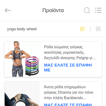
Global
Dowin
Technology
Προϊόντα
Co.,
Ltd.
All
Rights
Reserved.
ΑΡΧΙΚΉ
yoga body wheel
ΣΕΛΊΔΑ
ΠΡΟΪΌΝΤΑ
Ρόδα σώματος γιόγκας
ικανότητας γυμναστικής,
δαχτυλίδι άσκησης Pelgrip για
ΣΧΕΤΙΚΆ
την εγχώρια κατάρτιση
ΜΑΣ ΕΛΆΤΕ ΣΕ ΕΠΑΦΉ
ΜΕ
ΜΕ
ΕΜΆΣ
Άνετη ρόδα στηριγμάτων
ΓΎΡΟΣ
γιόγκας Dharma για τον πόνο
στην πλάτη Backbends
ΕΡΓΟΣΤΑΣΊΩΝ
αντιστροφών
ΜΑΣ ΕΛΆΤΕ ΣΕ ΕΠΑΦΉ