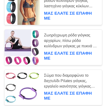
ροδών κυλίνδρων γιόγκας
λαστιχένιο γιόγκας κύκλων
πλήρες εργαλείο κατάρτισης
ΜΑΣ ΕΛΆΤΕ ΣΕ ΕΠΑΦΉ
σώματος πίσω
ΜΕ
Ζωηρόχρωμη ρόδα γιόγκας
αρχαρίων, πίσω ρόδα
κυλίνδρων γιόγκας με πυκνά να
γεμίσει
ΜΑΣ ΕΛΆΤΕ ΣΕ ΕΠΑΦΉ
ΜΕ
Σώμα που διαμορφώνει το
δαχτυλίδι Pilates γιόγκας,
εργαλείο ικανότητας γιόγκας
ασκήσεων δαχτυλιδιών κύκλων
ΜΑΣ ΕΛΆΤΕ ΣΕ ΕΠΑΦΉ
Pilates
ΜΕ