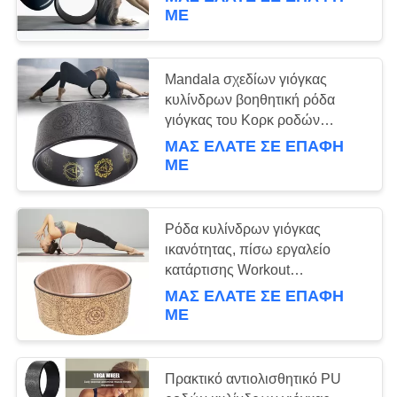
ΜΕ
ΠΟΙΟΤΙΚΌΣ
ΈΛΕΓΧΟΣ
Mandala σχεδίων γιόγκας
κυλίνδρων βοηθητική ρόδα
ΕΠΑΦΉ
γιόγκας του Κορκ ροδών
backbend φυσική/ρόδα μασάζ
ΜΑΣ ΕΛΆΤΕ ΣΕ ΕΠΑΦΉ
ΜΕ
ΖΗΤΉΣΤΕ
ΈΝΑ
ΑΠΌΣΠΑΣΜΑ
Ρόδα κυλίνδρων γιόγκας
ικανότητας, πίσω εργαλείο
κατάρτισης Workout
SITEMAP
γυμναστικής κύκλων γιόγκας
ΜΑΣ ΕΛΆΤΕ ΣΕ ΕΠΑΦΉ
ροδών TPE γιόγκας του Κορκ
ΜΕ
PRIVACY
POLICY
Πρακτικό αντιολισθητικό PU