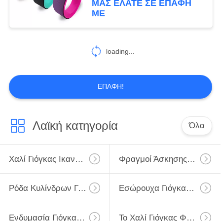
ΜΑΣ ΕΛΆΤΕ ΣΕ ΕΠΑΦΉ
ΜΕ
loading...
ΕΠΑΦΉ!
Λαϊκή κατηγορία
Όλα
Χαλί Γιόγκας Ικανότητας
Φραγμοί Άσκησης Γιόγκας
Ρόδα Κυλίνδρων Γιόγκας
Εσώρουχα Γιόγκας Γυμναστικής
Ενδυμασία Γιόγκας Γυναικών
Το Χαλί Γιόγκας Φέρνει Την Τσάντα