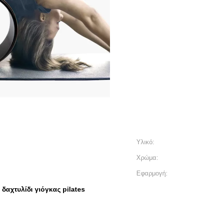
Υλικό:
Χρώμα:
Εφαρμογή:
δαχτυλίδι γιόγκας pilates
,