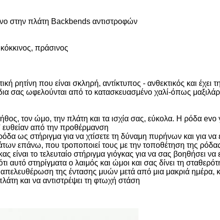
όνο στην πλάτη Backbends αντιστροφών
 κόκκινος, πράσινος
ική ρητίνη που είναι σκληρή, αντίκτυπος - ανθεκτικός και έχει 
πόδια σας ωφελούνται από το κατασκευασμένο χαλί-όπως μαξιλάρ
ήθος, τον ώμο, την πλάτη και τα ισχία σας, εύκολα. Η ρόδα evo 
τ' ευθείαν από την προθέρμανση
ρόδα ως στήριγμα για να χτίσετε τη δύναμη πυρήνων και για να ε
άτων επάνω, που τροποποιεί τους με την τοποθέτηση της ρόδας 
γκας είναι το τελευταίο στήριγμα γιόγκας για να σας βοηθήσει ν
τι αυτό στηρίγματα ο λαιμός και ώμοι και σας δίνει τη σταθερότ
την απελευθέρωση της έντασης μυών μετά από μια μακριά ημέρα,
πλάτη και να αντιστρέψει τη φτωχή στάση