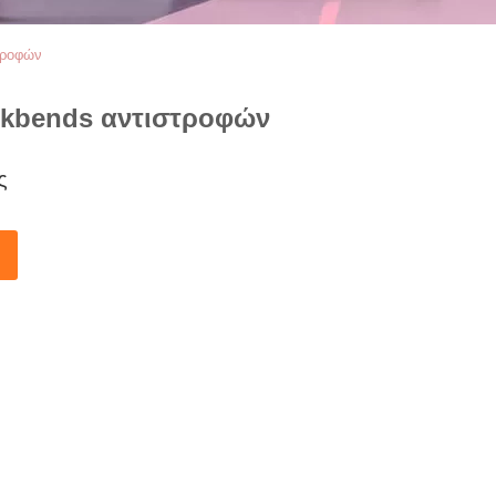
τροφών
ckbends αντιστροφών
ς