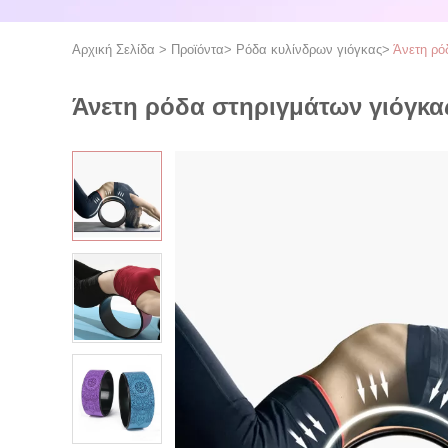
Αρχική Σελίδα
>
Προϊόντα
>
Ρόδα κυλίνδρων γιόγκας
>
Άνετη ρό
Άνετη ρόδα στηριγμάτων γιόγκα