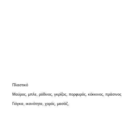
Πλαστικό
Μαύρος, μπλε, ρόδινος, γκρίζος, πορφυρός, κόκκινος, πράσινος
Γιόγκα, ικανότητα, χορός, μασάζ,