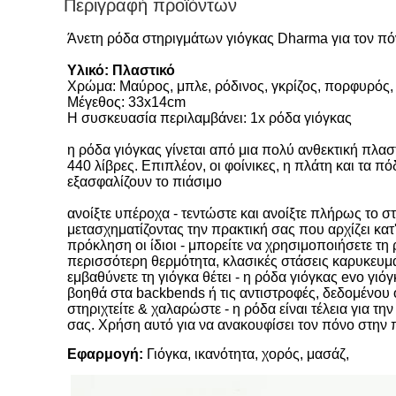
Περιγραφή προϊόντων
Άνετη ρόδα στηριγμάτων γιόγκας Dharma για τον π
Υλικό: Πλαστικό
Χρώμα: Μαύρος, μπλε, ρόδινος, γκρίζος, πορφυρός,
Μέγεθος: 33x14cm
Η συσκευασία περιλαμβάνει: 1x ρόδα γιόγκας
η ρόδα γιόγκας γίνεται από μια πολύ ανθεκτική πλαστ
440 λίβρες. Επιπλέον, οι φοίνικες, η πλάτη και τα 
εξασφαλίζουν το πιάσιμο
ανοίξτε υπέροχα - τεντώστε και ανοίξτε πλήρως το στ
μετασχηματίζοντας την πρακτική σας που αρχίζει κα
πρόκληση οι ίδιοι - μπορείτε να χρησιμοποιήσετε τη 
περισσότερη θερμότητα, κλασικές στάσεις καρυκευμ
εμβαθύνετε τη γιόγκα θέτει - η ρόδα γιόγκας evo γιό
βοηθά στα backbends ή τις αντιστροφές, δεδομένου ό
στηριχτείτε & χαλαρώστε - η ρόδα είναι τέλεια για 
σας. Χρήση αυτό για να ανακουφίσει τον πόνο στην 
Εφαρμογή:
Γιόγκα, ικανότητα, χορός, μασάζ,