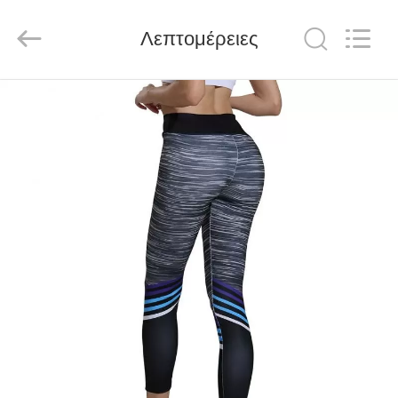
Global
Dowin
Technology
Λεπτομέρειες
Co.,
Ltd.
All
Rights
Reserved.
ΑΡΧΙΚΉ
ΣΕΛΊΔΑ
ΠΡΟΪΌΝΤΑ
ΣΧΕΤΙΚΆ
ΜΕ
ΕΜΆΣ
ΓΎΡΟΣ
ΕΡΓΟΣΤΑΣΊΩΝ