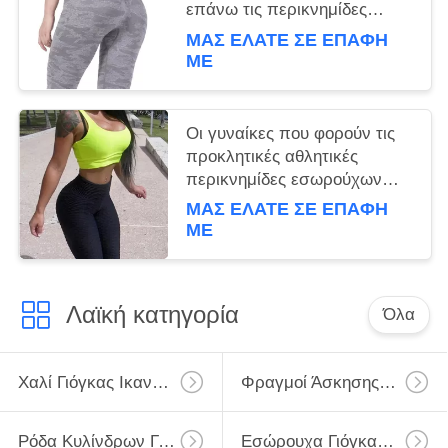
επάνω τις περικνημίδες
γυμναστικής για την αθλητική
ΜΑΣ ΕΛΆΤΕ ΣΕ ΕΠΑΦΉ
ικανότητα γυναικών
ΜΕ
Οι γυναίκες που φορούν τις
προκλητικές αθλητικές
περικνημίδες εσωρούχων
γιόγκας ωθούν επάνω τις
ΜΑΣ ΕΛΆΤΕ ΣΕ ΕΠΑΦΉ
υψηλές περικνημίδες
ΜΕ
ικανότητας Waisted καλσόν
Λαϊκή κατηγορία
Όλα
Χαλί Γιόγκας Ικανότητας
Φραγμοί Άσκησης Γιόγκας
Ρόδα Κυλίνδρων Γιόγκας
Εσώρουχα Γιόγκας Γυμναστικής