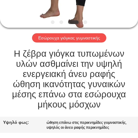
ΠΟΙΟΤΙΚΌΣ
ΈΛΕΓΧΟΣ
Εσώρουχα γιόγκας γυμναστικής
ΕΠΑΦΉ
Η ζέβρα γιόγκα τυπωμένων
ΖΗΤΉΣΤΕ
υλών ασθμαίνει την υψηλή
ΈΝΑ
ενεργειακή άνευ ραφής
ΑΠΌΣΠΑΣΜΑ
ώθηση ικανότητας γυναικών
μέσης επάνω στα εσώρουχα
SITEMAP
μήκους μόσχων
PRIVACY
Υψηλό φως:
,
ώθηση επάνω στις περικνημίδες γυμναστικής
υψηλός οι άνευ ραφής περικνημίδες
POLICY