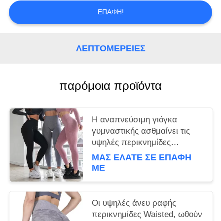
ΕΠΑΦΉ!
ΛΕΠΤΟΜΈΡΕΙΕΣ
παρόμοια προϊόντα
Η αναπνεύσιμη γιόγκα
γυμναστικής ασθμαίνει τις
υψηλές περικνημίδες
γυμναστικής Waisted άνευ
ΜΑΣ ΕΛΆΤΕ ΣΕ ΕΠΑΦΉ
ραφής για την ικανότητα/το
ΜΕ
τρέξιμο γυναικών
Οι υψηλές άνευ ραφής
περικνημίδες Waisted, ωθούν