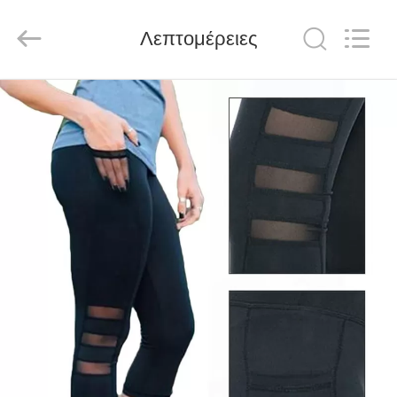
Global
Dowin
Technology
Λεπτομέρειες
Co.,
Ltd.
All
Rights
Reserved.
ΑΡΧΙΚΉ
ΣΕΛΊΔΑ
ΠΡΟΪΌΝΤΑ
ΣΧΕΤΙΚΆ
ΜΕ
ΕΜΆΣ
ΓΎΡΟΣ
ΕΡΓΟΣΤΑΣΊΩΝ