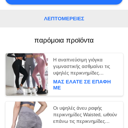
ΛΕΠΤΟΜΈΡΕΙΕΣ
παρόμοια προϊόντα
Η αναπνεύσιμη γιόγκα
γυμναστικής ασθμαίνει τις
υψηλές περικνημίδες
γυμναστικής Waisted άνευ
ΜΑΣ ΕΛΆΤΕ ΣΕ ΕΠΑΦΉ
ραφής για την ικανότητα/το
ΜΕ
τρέξιμο γυναικών
Οι υψηλές άνευ ραφής
περικνημίδες Waisted, ωθούν
επάνω τις περικνημίδες
γυμναστικής για την αθλητική