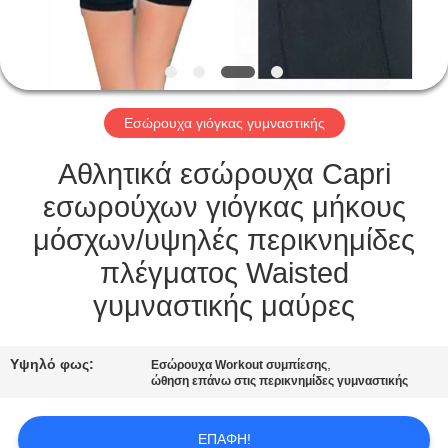
ΠΟΙΟΤΙΚΌΣ
ΈΛΕΓΧΟΣ
Εσώρουχα γιόγκας γυμναστικής
ΕΠΑΦΉ
Αθλητικά εσώρουχα Capri
ΖΗΤΉΣΤΕ
εσωρούχων γιόγκας μήκους
ΈΝΑ
μόσχων/υψηλές περικνημίδες
ΑΠΌΣΠΑΣΜΑ
πλέγματος Waisted
γυμναστικής μαύρες
SITEMAP
Υψηλό φως:
,
Εσώρουχα Workout συμπίεσης
ώθηση επάνω στις περικνημίδες γυμναστικής
PRIVACY
POLICY
ΕΠΑΦΉ!