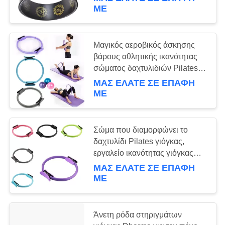
ΜΕ
ΠΟΙΟΤΙΚΌΣ
ΈΛΕΓΧΟΣ
15
Μαγικός αεροβικός άσκησης
βάρους αθλητικής ικανότητας
Ρόδα κυλίνδρων
ΕΠΑΦΉ
σώματος δαχτυλιδιών Pilates
κύκλων αντίστασης
γιόγκας
ΜΑΣ ΕΛΆΤΕ ΣΕ ΕΠΑΦΉ
γυμναστικός
ΜΕ
ΖΗΤΉΣΤΕ
ΈΝΑ
ΑΠΌΣΠΑΣΜΑ
Σώμα που διαμορφώνει το
δαχτυλίδι Pilates γιόγκας,
15
εργαλείο ικανότητας γιόγκας
SITEMAP
ασκήσεων δαχτυλιδιών κύκλων
ΜΑΣ ΕΛΆΤΕ ΣΕ ΕΠΑΦΉ
Εσώρουχα γιόγκας
Pilates
ΜΕ
γυμναστικής
PRIVACY
POLICY
Άνετη ρόδα στηριγμάτων