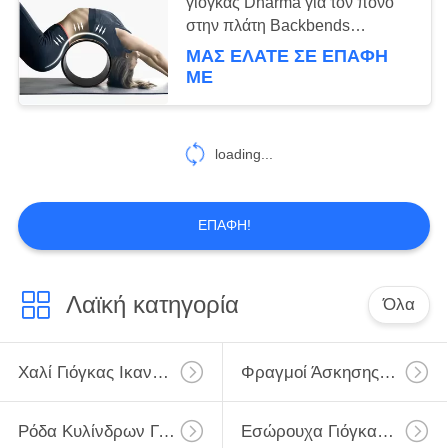
γιόγκας Dharma για τον πόνο
στην πλάτη Backbends
αντιστροφών
ΜΑΣ ΕΛΆΤΕ ΣΕ ΕΠΑΦΉ
15
ΜΕ
Ενδυμασία γιόγκας
γυναικών
loading...
ΕΠΑΦΉ!
15
Λαϊκή κατηγορία
Όλα
το χαλί γιόγκας
φέρνει την τσάντα
Χαλί Γιόγκας Ικανότητας
Φραγμοί Άσκησης Γιόγκας
Ρόδα Κυλίνδρων Γιόγκας
Εσώρουχα Γιόγκας Γυμναστικής