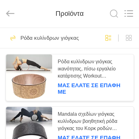
Global
Dowin
Technology
Προϊόντα
Co.,
Ltd.
All
Rights
Reserved.
ΑΡΧΙΚΉ
15
Ρόδα κυλίνδρων γιόγκας
ΣΕΛΊΔΑ
Χαλί γιόγκας
ικανότητας
ΠΡΟΪΌΝΤΑ
Ρόδα κυλίνδρων γιόγκας
ικανότητας, πίσω εργαλείο
κατάρτισης Workout
ΣΧΕΤΙΚΆ
γυμναστικής κύκλων γιόγκας
ΜΑΣ ΕΛΆΤΕ ΣΕ ΕΠΑΦΉ
ΜΕ
ροδών TPE γιόγκας του Κορκ
ΜΕ
17
ΕΜΆΣ
Φραγμοί άσκησης
Mandala σχεδίων γιόγκας
ΓΎΡΟΣ
κυλίνδρων βοηθητική ρόδα
γιόγκας
γιόγκας του Κορκ ροδών
ΕΡΓΟΣΤΑΣΊΩΝ
backbend φυσική/ρόδα μασάζ
ΜΑΣ ΕΛΆΤΕ ΣΕ ΕΠΑΦΉ