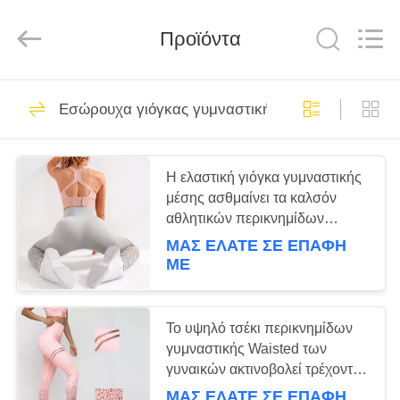
Global
Dowin
Technology
Προϊόντα
Co.,
Ltd.
All
Rights
Reserved.
ΑΡΧΙΚΉ
15
Εσώρουχα γιόγκας γυμναστικής
ΣΕΛΊΔΑ
Χαλί γιόγκας
ικανότητας
ΠΡΟΪΌΝΤΑ
Η ελαστική γιόγκα γυμναστικής
μέσης ασθμαίνει τα καλσόν
αθλητικών περικνημίδων
ΣΧΕΤΙΚΆ
ικανότητας για λεπτό/το τρέξιμο
ΜΑΣ ΕΛΆΤΕ ΣΕ ΕΠΑΦΉ
ΜΕ
ΜΕ
17
ΕΜΆΣ
Φραγμοί άσκησης
Το υψηλό τσέκι περικνημίδων
ΓΎΡΟΣ
γυμναστικής Waisted των
γιόγκας
γυναικών ακτινοβολεί τρέχοντας
ΕΡΓΟΣΤΑΣΊΩΝ
αθλητικά εσώρουχα
ΜΑΣ ΕΛΆΤΕ ΣΕ ΕΠΑΦΉ