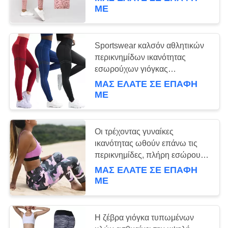
τεντωμάτων γυμναστικής
ΜΕ
ΠΟΙΟΤΙΚΌΣ
ΈΛΕΓΧΟΣ
15
Sportswear καλσόν αθλητικών
περικνημίδων ικανότητας
Ρόδα κυλίνδρων
ΕΠΑΦΉ
εσωρούχων γιόγκας
γυμναστικής πολυεστέρα λεπτά
γιόγκας
ΜΑΣ ΕΛΆΤΕ ΣΕ ΕΠΑΦΉ
τρέχοντας αθλητικά εσώρουχα
ΜΕ
ΖΗΤΉΣΤΕ
ΈΝΑ
ΑΠΌΣΠΑΣΜΑ
Οι τρέχοντας γυναίκες
ικανότητας ωθούν επάνω τις
15
περικνημίδες, πλήρη εσώρουχα
SITEMAP
Workout συμπίεσης μήκους
ΜΑΣ ΕΛΆΤΕ ΣΕ ΕΠΑΦΉ
Εσώρουχα γιόγκας
ΜΕ
γυμναστικής
PRIVACY
POLICY
Η ζέβρα γιόγκα τυπωμένων