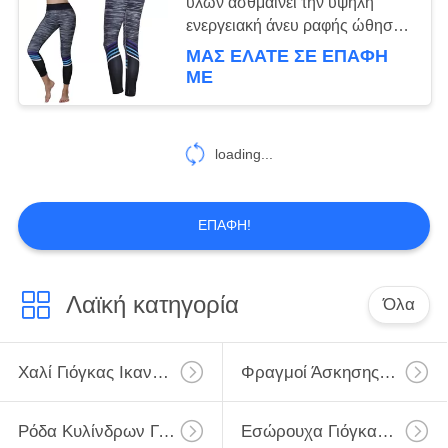
υλών ασθμαίνει την υψηλή
ενεργειακή άνευ ραφής ώθηση
ικανότητας γυναικών μέσης
ΜΑΣ ΕΛΆΤΕ ΣΕ ΕΠΑΦΉ
15
επάνω στα εσώρουχα μήκους
ΜΕ
μόσχων
Ενδυμασία γιόγκας
γυναικών
loading...
ΕΠΑΦΉ!
15
Λαϊκή κατηγορία
Όλα
το χαλί γιόγκας
φέρνει την τσάντα
Χαλί Γιόγκας Ικανότητας
Φραγμοί Άσκησης Γιόγκας
Ρόδα Κυλίνδρων Γιόγκας
Εσώρουχα Γιόγκας Γυμναστικής